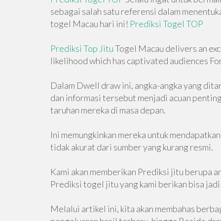
sebagai salah satu referensi dalam menentuk
togel Macau hari ini!
Prediksi Togel TOP
Prediksi Top Jitu
Togel Macau delivers an exci
likelihood which has captivated audiences Fo
Dalam Dwell draw ini, angka-angka yang dita
dan informasi tersebut menjadi acuan pentin
taruhan mereka di masa depan.
Ini memungkinkan mereka untuk mendapatkan h
tidak akurat dari sumber yang kurang resmi.
Kami akan memberikan Prediksi jitu berupa ang
Prediksi togel jitu yang kami berikan bisa jadi
Melalui artikel ini, kita akan membahas berba