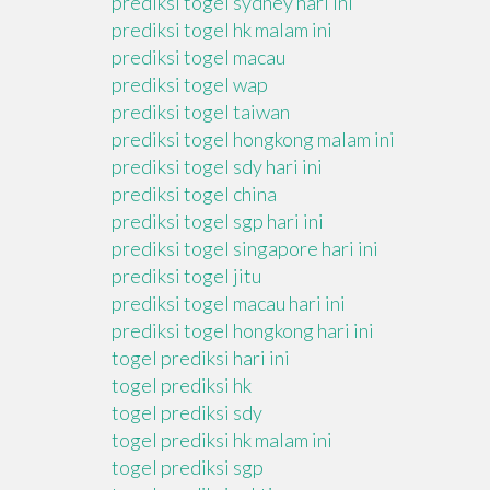
prediksi togel sydney hari ini
prediksi togel hk malam ini
prediksi togel macau
prediksi togel wap
prediksi togel taiwan
prediksi togel hongkong malam ini
prediksi togel sdy hari ini
prediksi togel china
prediksi togel sgp hari ini
prediksi togel singapore hari ini
prediksi togel jitu
prediksi togel macau hari ini
prediksi togel hongkong hari ini
togel prediksi hari ini
togel prediksi hk
togel prediksi sdy
togel prediksi hk malam ini
togel prediksi sgp