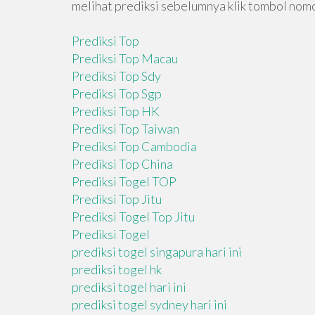
melihat prediksi sebelumnya klik tombol nomo
Prediksi Top
Prediksi Top Macau
Prediksi Top Sdy
Prediksi Top Sgp
Prediksi Top HK
Prediksi Top Taiwan
Prediksi Top Cambodia
Prediksi Top China
Prediksi Togel TOP
Prediksi Top Jitu
Prediksi Togel Top Jitu
Prediksi Togel
prediksi togel singapura hari ini
prediksi togel hk
prediksi togel hari ini
prediksi togel sydney hari ini