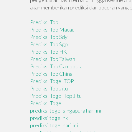
pengeluaran hasil terbaru, hingga Reside dra
akan memberikan prediksi dan bocoran yang b
Prediksi Top
Prediksi Top Macau
Prediksi Top Sdy
Prediksi Top Sgp
Prediksi Top HK
Prediksi Top Taiwan
Prediksi Top Cambodia
Prediksi Top China
Prediksi Togel TOP
Prediksi Top Jitu
Prediksi Togel Top Jitu
Prediksi Togel
prediksi togel singapura hari ini
prediksi togel hk
prediksi togel hari ini