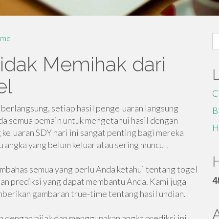
S
me
fo
idak Memihak dari
el
C
 berlangsung, setiap hasil pengeluaran langsung
B
da semua pemain untuk mengetahui hasil dengan
H
g keluaran SDY hari ini sangat penting bagi mereka
u angka yang belum keluar atau sering muncul.
H
embahas semua yang perlu Anda ketahui tentang togel
4
, dan prediksi yang dapat membantu Anda. Kami juga
erikan gambaran true-time tentang hasil undian.
n dengan bijak dan menggunakan angka prediksi ini