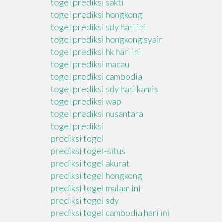
togel prediksi sakti
togel prediksi hongkong
togel prediksi sdy hari ini
togel prediksi hongkong syair
togel prediksi hk hari ini
togel prediksi macau
togel prediksi cambodia
togel prediksi sdy hari kamis
togel prediksi wap
togel prediksi nusantara
togel prediksi
prediksi togel
prediksi togel-situs
prediksi togel akurat
prediksi togel hongkong
prediksi togel malam ini
prediksi togel sdy
prediksi togel cambodia hari ini